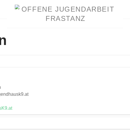
n
h
gendhausk9.at
sK9.at