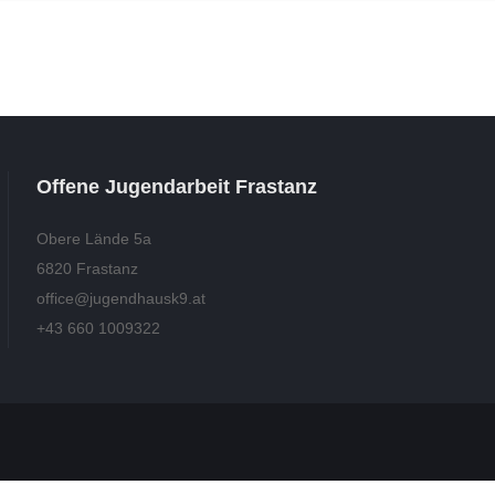
Offene Jugendarbeit Frastanz
Obere Lände 5a
6820 Frastanz
office@jugendhausk9.at
+43 660 1009322