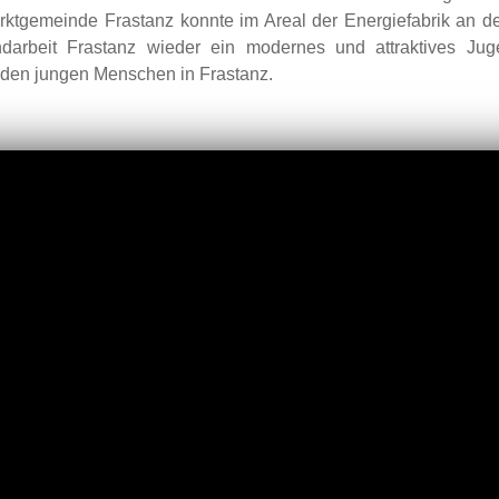
rktgemeinde Frastanz konnte im Areal der Energiefabrik an d
arbeit Frastanz wieder ein modernes und attraktives Ju
den jungen Menschen in Frastanz.