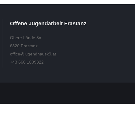
Offene Jugendarbeit Frastanz
Obere Lände 5a
6820 Frastanz
office@jugendhausk9.at
+43 660 1009322