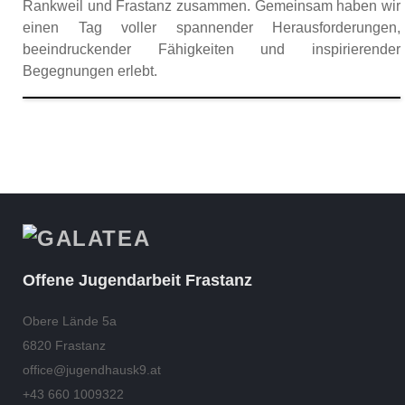
Rankweil und Frastanz zusammen. Gemeinsam haben wir
einen Tag voller spannender Herausforderungen,
beeindruckender Fähigkeiten und inspirierender
Begegnungen erlebt.
Offene Jugendarbeit Frastanz
Obere Lände 5a
6820 Frastanz
office@jugendhausk9.at
+43 660 1009322