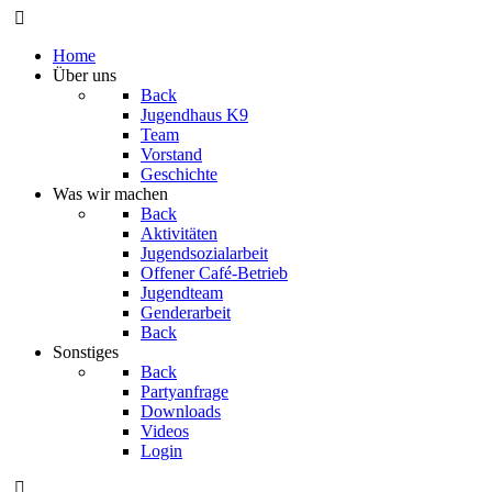
Home
Über uns
Back
Jugendhaus K9
Team
Vorstand
Geschichte
Was wir machen
Back
Aktivitäten
Jugendsozialarbeit
Offener Café-Betrieb
Jugendteam
Genderarbeit
Back
Sonstiges
Back
Partyanfrage
Downloads
Videos
Login