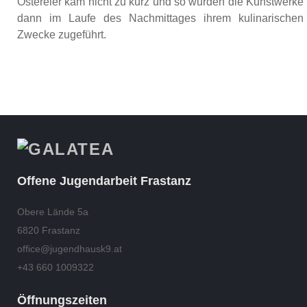
Ostereier kam nicht zu kurz und so wurden die Kunstwerke
dann im Laufe des Nachmittages ihrem kulinarischen
Zwecke zugeführt.
Offene Jugendarbeit Frastanz
Obere Lände 5a
6820 Frastanz
office@jugendhausk9.at
+43 660 1009322
Öffnungszeiten