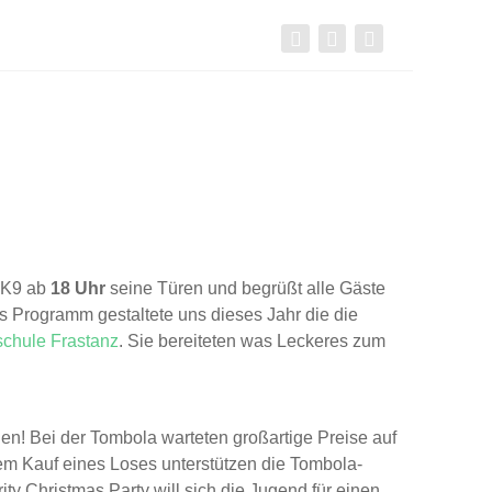
s K9 ab
18 Uhr
seine Türen und begrüßt alle Gäste
as Programm gestaltete uns dieses Jahr die die
lschule Frastanz
. Sie bereiteten was Leckeres zum
en! Bei der Tombola warteten großartige Preise auf
dem Kauf eines Loses unterstützen die Tombola-
ty Christmas Party will sich die Jugend für einen