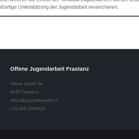
oßartige Unterstützung der Jugendarbeit revanchieren.
Offene Jugendarbeit Frastanz
Obere Lände 5a
6820 Frastanz
office@jugendhausk9.at
+43 660 1009322