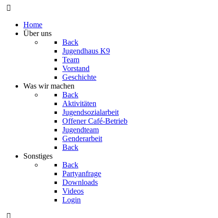
Home
Über uns
Back
Jugendhaus K9
Team
Vorstand
Geschichte
Was wir machen
Back
Aktivitäten
Jugendsozialarbeit
Offener Café-Betrieb
Jugendteam
Genderarbeit
Back
Sonstiges
Back
Partyanfrage
Downloads
Videos
Login