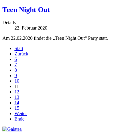
Teen Night Out
Details
22. Februar 2020
Am 22.02.2020 findet die „Teen Night Out“ Party statt.
Start
Zurück
6
7
8
9
10
11
12
13
14
15
Weiter
Ende